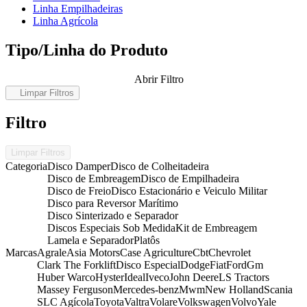
Linha Empilhadeiras
Linha Agrícola
Tipo/Linha do Produto
Abrir Filtro
Limpar Filtros
Filtro
Limpar Filtros
Categoria
Disco Damper
Disco de Colheitadeira
Disco de Embreagem
Disco de Empilhadeira
Disco de Freio
Disco Estacionário e Veiculo Militar
Disco para Reversor Marítimo
Disco Sinterizado e Separador
Discos Especiais Sob Medida
Kit de Embreagem
Lamela e Separador
Platôs
Marcas
Agrale
Asia Motors
Case Agriculture
Cbt
Chevrolet
Clark The Forklift
Disco Especial
Dodge
Fiat
Ford
Gm
Huber Warco
Hyster
Ideal
Iveco
John Deere
LS Tractors
Massey Ferguson
Mercedes-benz
Mwm
New Holland
Scania
SLC Agícola
Toyota
Valtra
Volare
Volkswagen
Volvo
Yale