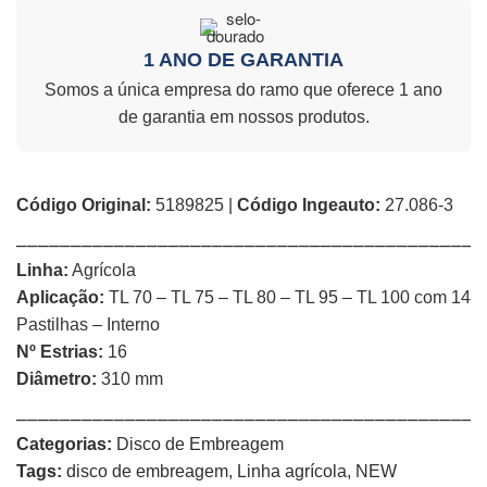
1 ANO DE GARANTIA
Somos a única empresa do ramo que oferece 1 ano
de garantia em nossos produtos.
Código Original:
5189825 |
Código Ingeauto:
27.086-3
⎯⎯⎯⎯⎯⎯⎯⎯⎯⎯⎯⎯⎯⎯⎯⎯⎯⎯⎯⎯⎯⎯⎯⎯⎯⎯⎯⎯⎯⎯⎯⎯⎯⎯⎯⎯⎯⎯⎯⎯⎯⎯⎯
Linha:
Agrícola
Aplicação:
TL 70 – TL 75 – TL 80 – TL 95 – TL 100 com 14
Pastilhas – Interno
Nº Estrias:
16
Diâmetro:
310 mm
⎯⎯⎯⎯⎯⎯⎯⎯⎯⎯⎯⎯⎯⎯⎯⎯⎯⎯⎯⎯⎯⎯⎯⎯⎯⎯⎯⎯⎯⎯⎯⎯⎯⎯⎯⎯⎯⎯⎯⎯⎯⎯⎯
Categorias:
Disco de Embreagem
Tags:
disco de embreagem
,
Linha agrícola
,
NEW