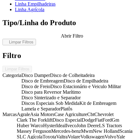
Linha Empilhadeiras
Linha Agrícola
Tipo/Linha do Produto
Abrir Filtro
Limpar Filtros
Filtro
Limpar Filtros
Categoria
Disco Damper
Disco de Colheitadeira
Disco de Embreagem
Disco de Empilhadeira
Disco de Freio
Disco Estacionário e Veiculo Militar
Disco para Reversor Marítimo
Disco Sinterizado e Separador
Discos Especiais Sob Medida
Kit de Embreagem
Lamela e Separador
Platôs
Marcas
Agrale
Asia Motors
Case Agriculture
Cbt
Chevrolet
Clark The Forklift
Disco Especial
Dodge
Fiat
Ford
Gm
Huber Warco
Hyster
Ideal
Iveco
John Deere
LS Tractors
Massey Ferguson
Mercedes-benz
Mwm
New Holland
Scania
SLC Agícola
Toyota
Valtra
Volare
Volkswagen
Volvo
Yale