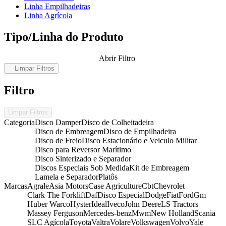
Linha Empilhadeiras
Linha Agrícola
Tipo/Linha do Produto
Abrir Filtro
Limpar Filtros
Filtro
Limpar Filtros
Categoria
Disco Damper
Disco de Colheitadeira
Disco de Embreagem
Disco de Empilhadeira
Disco de Freio
Disco Estacionário e Veiculo Militar
Disco para Reversor Marítimo
Disco Sinterizado e Separador
Discos Especiais Sob Medida
Kit de Embreagem
Lamela e Separador
Platôs
Marcas
Agrale
Asia Motors
Case Agriculture
Cbt
Chevrolet
Clark The Forklift
Daf
Disco Especial
Dodge
Fiat
Ford
Gm
Huber Warco
Hyster
Ideal
Iveco
John Deere
LS Tractors
Massey Ferguson
Mercedes-benz
Mwm
New Holland
Scania
SLC Agícola
Toyota
Valtra
Volare
Volkswagen
Volvo
Yale