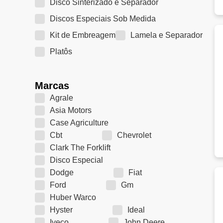
Disco Sinterizado e Separador
Discos Especiais Sob Medida
Kit de Embreagem
Lamela e Separador
Platôs
Marcas
Agrale
Asia Motors
Case Agriculture
Cbt
Chevrolet
Clark The Forklift
Disco Especial
Dodge
Fiat
Ford
Gm
Huber Warco
Hyster
Ideal
Iveco
John Deere