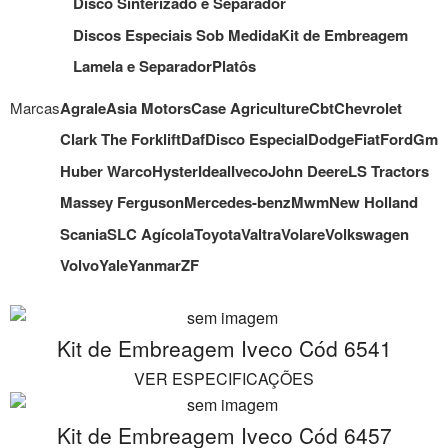
Disco Sinterizado e Separador
Discos Especiais Sob Medida
Kit de Embreagem
Lamela e Separador
Platôs
Marcas
Agrale
Asia Motors
Case Agriculture
Cbt
Chevrolet
Clark The Forklift
Daf
Disco Especial
Dodge
Fiat
Ford
Gm
Huber Warco
Hyster
Ideal
Iveco
John Deere
LS Tractors
Massey Ferguson
Mercedes-benz
Mwm
New Holland
Scania
SLC Agícola
Toyota
Valtra
Volare
Volkswagen
Volvo
Yale
Yanmar
ZF
Kit de Embreagem Iveco Cód 6541
VER ESPECIFICAÇÕES
Kit de Embreagem Iveco Cód 6457