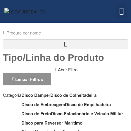
Embreagem
Quem 
Tipo/Linha do Produto
Abrir Filtro
Limpar Filtros
Categoria
Disco Damper
Disco de Colheitadeira
Disco de Embreagem
Disco de Empilhadeira
Disco de Freio
Disco Estacionário e Veiculo Militar
Disco para Reversor Marítimo