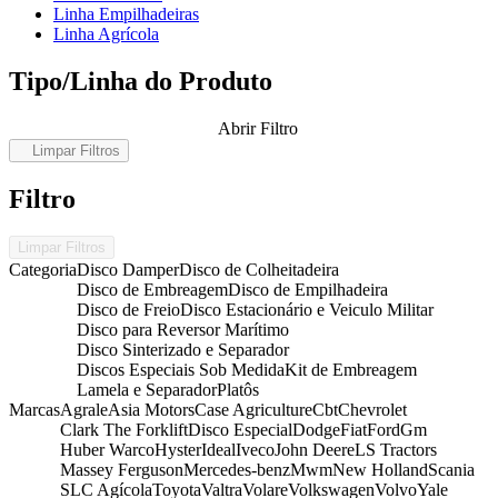
Linha Empilhadeiras
Linha Agrícola
Tipo/Linha do Produto
Abrir Filtro
Limpar Filtros
Filtro
Limpar Filtros
Categoria
Disco Damper
Disco de Colheitadeira
Disco de Embreagem
Disco de Empilhadeira
Disco de Freio
Disco Estacionário e Veiculo Militar
Disco para Reversor Marítimo
Disco Sinterizado e Separador
Discos Especiais Sob Medida
Kit de Embreagem
Lamela e Separador
Platôs
Marcas
Agrale
Asia Motors
Case Agriculture
Cbt
Chevrolet
Clark The Forklift
Disco Especial
Dodge
Fiat
Ford
Gm
Huber Warco
Hyster
Ideal
Iveco
John Deere
LS Tractors
Massey Ferguson
Mercedes-benz
Mwm
New Holland
Scania
SLC Agícola
Toyota
Valtra
Volare
Volkswagen
Volvo
Yale