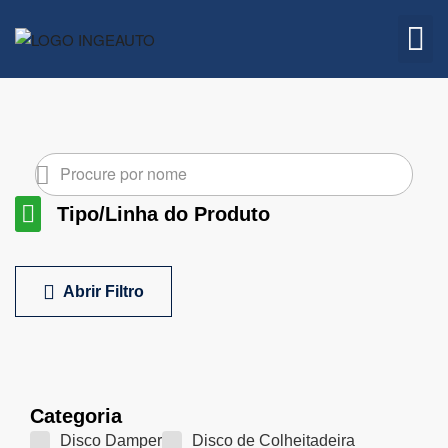
Embreagem
Quem 
Tipo/Linha do Produto
Linha Marítima
Linha Empilhadeiras
Linha Agrícola
Abrir Filtro
Limpar Filtros
Categoria
Disco Damper
Disco de Colheitadeira