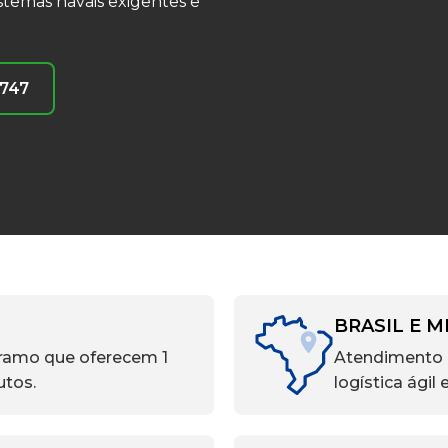
stemas navais exigentes e
7747
BRASIL E 
 ramo que oferecem 1
Atendimento c
utos.
logística ágil