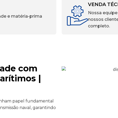
VENDA TÉC
Nossa equipe 
ade e matéria-prima
nossos client
completo.
idade com
arítimos |
ham papel fundamental
ansmissão naval, garantindo