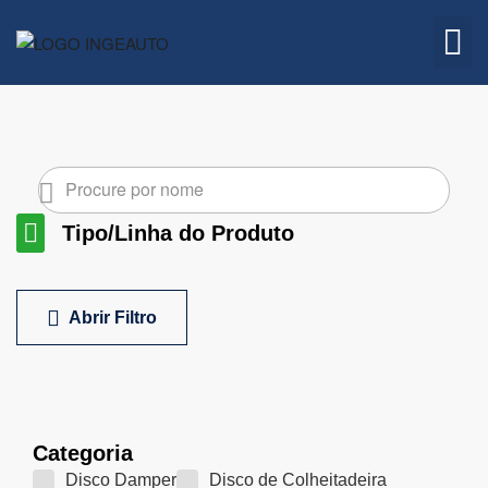
Embreagem
Quem 
Tipo/Linha do Produto
Linha Marítima
Linha Empilhadeiras
Linha Agrícola
Abrir Filtro
Limpar Filtros
Categoria
Disco Damper
Disco de Colheitadeira