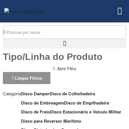
Embreagem
Quem 
Tipo/Linha do Produto
Abrir Filtro
Limpar Filtros
Categoria
Disco Damper
Disco de Colheitadeira
Disco de Embreagem
Disco de Empilhadeira
Disco de Freio
Disco Estacionário e Veiculo Militar
Disco para Reversor Marítimo