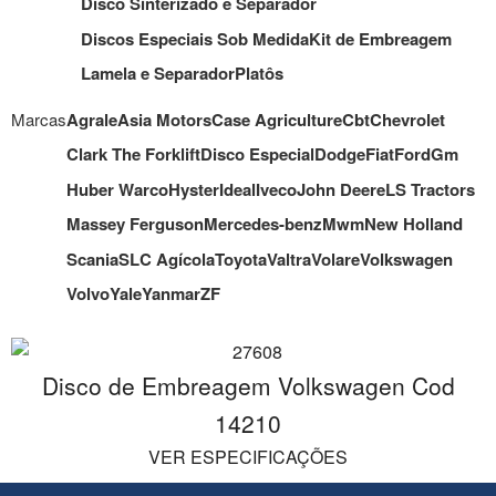
Disco Sinterizado e Separador
Discos Especiais Sob Medida
Kit de Embreagem
Lamela e Separador
Platôs
Marcas
Agrale
Asia Motors
Case Agriculture
Cbt
Chevrolet
Clark The Forklift
Disco Especial
Dodge
Fiat
Ford
Gm
Huber Warco
Hyster
Ideal
Iveco
John Deere
LS Tractors
Massey Ferguson
Mercedes-benz
Mwm
New Holland
Scania
SLC Agícola
Toyota
Valtra
Volare
Volkswagen
Volvo
Yale
Yanmar
ZF
Disco de Embreagem Volkswagen Cod
14210
VER ESPECIFICAÇÕES