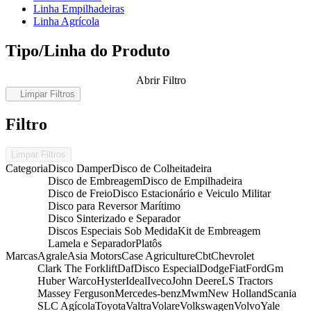
Linha Empilhadeiras
Linha Agrícola
Tipo/Linha do Produto
Abrir Filtro
Limpar Filtros
Filtro
Limpar Filtros
Categoria
Disco Damper
Disco de Colheitadeira
Disco de Embreagem
Disco de Empilhadeira
Disco de Freio
Disco Estacionário e Veiculo Militar
Disco para Reversor Marítimo
Disco Sinterizado e Separador
Discos Especiais Sob Medida
Kit de Embreagem
Lamela e Separador
Platôs
Marcas
Agrale
Asia Motors
Case Agriculture
Cbt
Chevrolet
Clark The Forklift
Daf
Disco Especial
Dodge
Fiat
Ford
Gm
Huber Warco
Hyster
Ideal
Iveco
John Deere
LS Tractors
Massey Ferguson
Mercedes-benz
Mwm
New Holland
Scania
SLC Agícola
Toyota
Valtra
Volare
Volkswagen
Volvo
Yale