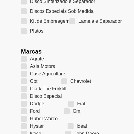
Disco Sinterizado e Separador
Discos Especiais Sob Medida
Kit de Embreagem
Lamela e Separador
Platôs
Marcas
Agrale
Asia Motors
Case Agriculture
Cbt
Chevrolet
Clark The Forklift
Disco Especial
Dodge
Fiat
Ford
Gm
Huber Warco
Hyster
Ideal
Iveco
John Deere