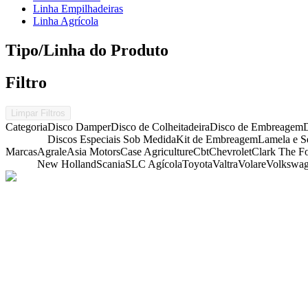
Linha Empilhadeiras
Linha Agrícola
Tipo/Linha do Produto
Filtro
Limpar Filtros
Categoria
Disco Damper
Disco de Colheitadeira
Disco de Embreagem
D
Discos Especiais Sob Medida
Kit de Embreagem
Lamela e S
Marcas
Agrale
Asia Motors
Case Agriculture
Cbt
Chevrolet
Clark The Fo
New Holland
Scania
SLC Agícola
Toyota
Valtra
Volare
Volkswa