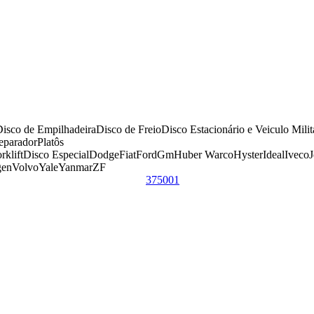
isco de Empilhadeira
Disco de Freio
Disco Estacionário e Veiculo Milit
eparador
Platôs
rklift
Disco Especial
Dodge
Fiat
Ford
Gm
Huber Warco
Hyster
Ideal
Iveco
gen
Volvo
Yale
Yanmar
ZF