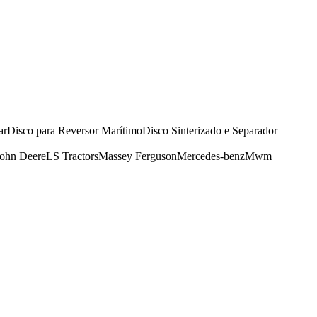
ar
Disco para Reversor Marítimo
Disco Sinterizado e Separador
John Deere
LS Tractors
Massey Ferguson
Mercedes-benz
Mwm