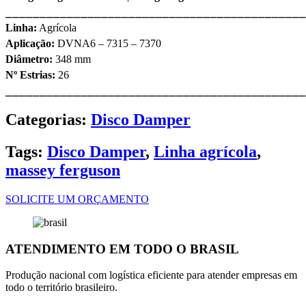
⎯⎯⎯⎯⎯⎯⎯⎯⎯⎯⎯⎯⎯⎯⎯⎯⎯⎯⎯⎯⎯⎯⎯⎯⎯⎯⎯⎯⎯⎯⎯⎯⎯⎯⎯⎯⎯⎯⎯⎯⎯⎯⎯⎯
Linha:
Agrícola
Aplicação:
DVNA6 – 7315 – 7370
Diâmetro:
348 mm
Nº Estrias:
26
⎯⎯⎯⎯⎯⎯⎯⎯⎯⎯⎯⎯⎯⎯⎯⎯⎯⎯⎯⎯⎯⎯⎯⎯⎯⎯⎯⎯⎯⎯⎯⎯⎯⎯⎯⎯⎯⎯⎯⎯⎯⎯⎯⎯
Categorias:
Disco Damper
Tags:
Disco Damper
,
Linha agrícola
,
massey ferguson
SOLICITE UM ORÇAMENTO
ATENDIMENTO EM TODO O BRASIL
Produção nacional com logística eficiente para atender empresas em
todo o território brasileiro.