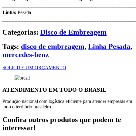
⎯⎯⎯⎯⎯⎯⎯⎯⎯⎯⎯⎯⎯⎯⎯⎯⎯⎯⎯⎯⎯⎯⎯⎯⎯⎯⎯⎯⎯⎯⎯⎯⎯⎯⎯⎯⎯⎯⎯⎯⎯⎯⎯⎯
Linha:
Pesada
⎯⎯⎯⎯⎯⎯⎯⎯⎯⎯⎯⎯⎯⎯⎯⎯⎯⎯⎯⎯⎯⎯⎯⎯⎯⎯⎯⎯⎯⎯⎯⎯⎯⎯⎯⎯⎯⎯⎯⎯⎯⎯⎯⎯
Categorias:
Disco de Embreagem
Tags:
disco de embreagem
,
Linha Pesada
,
mercedes-benz
SOLICITE UM ORÇAMENTO
ATENDIMENTO EM TODO O BRASIL
Produção nacional com logística eficiente para atender empresas em
todo o território brasileiro.
Confira outros produtos que podem te
interessar!