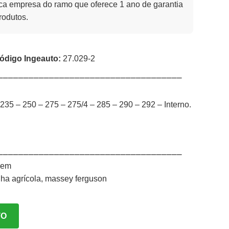
a empresa do ramo que oferece 1 ano de garantia
rodutos.
ódigo Ingeauto:
27.029-2
⎯⎯⎯⎯⎯⎯⎯⎯⎯⎯⎯⎯⎯⎯⎯⎯⎯⎯⎯⎯⎯⎯⎯⎯⎯⎯⎯⎯⎯⎯⎯⎯⎯⎯⎯⎯
235 – 250 – 275 – 275/4 – 285 – 290 – 292 – Interno.
⎯⎯⎯⎯⎯⎯⎯⎯⎯⎯⎯⎯⎯⎯⎯⎯⎯⎯⎯⎯⎯⎯⎯⎯⎯⎯⎯⎯⎯⎯⎯⎯⎯⎯⎯⎯
gem
nha agrícola
,
massey ferguson
TO