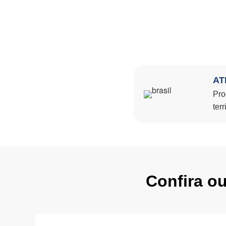
AT
Pro
terr
Confira o