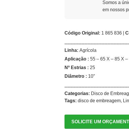
Somos a únic
em nossos p
Código Original:
1 865 836 |
C
⎯⎯⎯⎯⎯⎯⎯⎯⎯⎯⎯⎯⎯⎯⎯⎯⎯⎯⎯⎯⎯⎯
Linha:
Agrícola
Aplicação :
55 – 65 X – 85 X – 
Nº Estrias :
25
Diâmetro
:
10″
⎯⎯⎯⎯⎯⎯⎯⎯⎯⎯⎯⎯⎯⎯⎯⎯⎯⎯⎯⎯⎯⎯
Categorias:
Disco de Embrea
Tags:
disco de embreagem
,
Li
SOLICITE UM ORÇAMEN