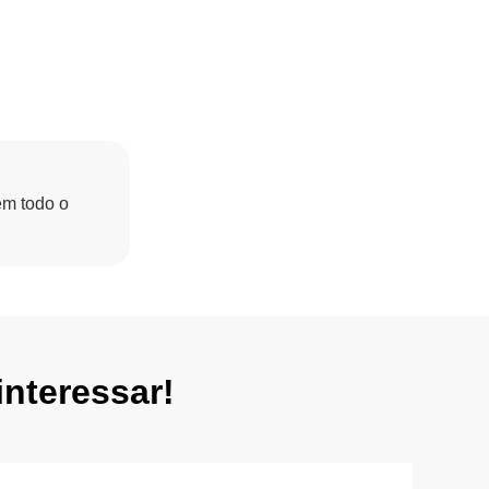
em todo o
nteressar!