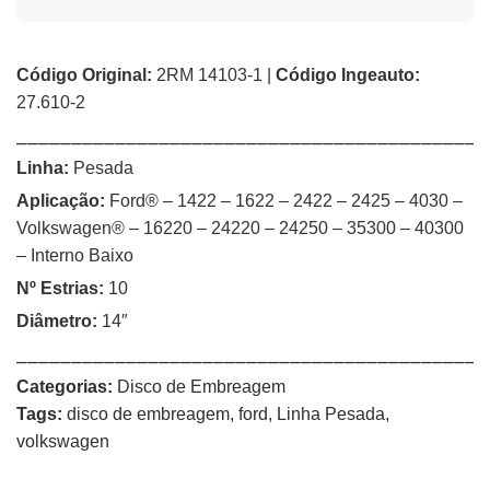
Código Original:
2RM 14103-1 |
Código Ingeauto:
27.610-2
⎯⎯⎯⎯⎯⎯⎯⎯⎯⎯⎯⎯⎯⎯⎯⎯⎯⎯⎯⎯⎯⎯⎯⎯⎯⎯⎯⎯⎯⎯⎯⎯⎯⎯⎯⎯⎯⎯⎯⎯⎯⎯⎯
Linha:
Pesada
Aplicação:
Ford® – 1422 – 1622 – 2422 – 2425 – 4030 –
Volkswagen® – 16220 – 24220 – 24250 – 35300 – 40300
– Interno Baixo
Nº Estrias:
10
Diâmetro:
14″
⎯⎯⎯⎯⎯⎯⎯⎯⎯⎯⎯⎯⎯⎯⎯⎯⎯⎯⎯⎯⎯⎯⎯⎯⎯⎯⎯⎯⎯⎯⎯⎯⎯⎯⎯⎯⎯⎯⎯⎯⎯⎯⎯
Categorias:
Disco de Embreagem
Tags:
disco de embreagem
,
ford
,
Linha Pesada
,
volkswagen