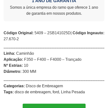
1 ANO DE GARANTIA
Somos a única empresa do ramo que oferece 1 ano
de garantia em nossos produtos.
Código Original:
5409 – 2SB141025D|
Código Ingeauto:
27.670-2
⎯⎯⎯⎯⎯⎯⎯⎯⎯⎯⎯⎯⎯⎯⎯⎯⎯⎯⎯⎯⎯⎯⎯⎯⎯⎯⎯⎯⎯⎯⎯⎯⎯⎯⎯⎯⎯⎯⎯⎯⎯⎯⎯
Linha:
Caminhão
Aplicação:
F350 – F400 – F4000 – Trançado
Nº Estrias:
10
Diâmetro:
300 MM
⎯⎯⎯⎯⎯⎯⎯⎯⎯⎯⎯⎯⎯⎯⎯⎯⎯⎯⎯⎯⎯⎯⎯⎯⎯⎯⎯⎯⎯⎯⎯⎯⎯⎯⎯⎯⎯⎯⎯⎯⎯⎯⎯
Categorias:
Disco de Embreagem
Tags:
disco de embreagem
,
ford
,
Linha Pesada