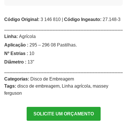
Código Original:
3 146 810 |
Código Ingeauto:
27.148-3
⎯⎯⎯⎯⎯⎯⎯⎯⎯⎯⎯⎯⎯⎯⎯⎯⎯⎯⎯⎯⎯⎯⎯⎯⎯⎯⎯⎯⎯⎯⎯⎯⎯⎯⎯⎯⎯⎯⎯⎯⎯⎯⎯
Linha:
Agrícola
Aplicação :
295 – 296 08 Pastilhas.
Nº Estrias :
10
Diâmetro
:
13″
⎯⎯⎯⎯⎯⎯⎯⎯⎯⎯⎯⎯⎯⎯⎯⎯⎯⎯⎯⎯⎯⎯⎯⎯⎯⎯⎯⎯⎯⎯⎯⎯⎯⎯⎯⎯⎯⎯⎯⎯⎯⎯⎯
Categorias:
Disco de Embreagem
Tags:
disco de embreagem
,
Linha agrícola
,
massey
ferguson
SOLICITE UM ORÇAMENTO