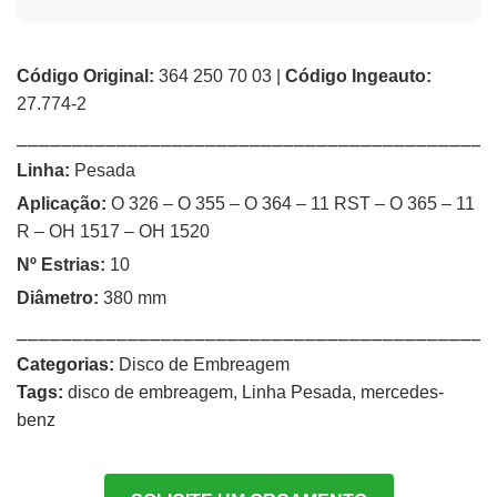
Código Original:
364 250 70 03 |
Código Ingeauto:
27.774-2
⎯⎯⎯⎯⎯⎯⎯⎯⎯⎯⎯⎯⎯⎯⎯⎯⎯⎯⎯⎯⎯⎯⎯⎯⎯⎯⎯⎯⎯⎯⎯⎯⎯⎯⎯⎯⎯⎯⎯⎯⎯⎯⎯
Linha:
Pesada
Aplicação:
O 326 – O 355 – O 364 – 11 RST – O 365 – 11
R – OH 1517 – OH 1520
Nº Estrias:
10
Diâmetro:
380 mm
⎯⎯⎯⎯⎯⎯⎯⎯⎯⎯⎯⎯⎯⎯⎯⎯⎯⎯⎯⎯⎯⎯⎯⎯⎯⎯⎯⎯⎯⎯⎯⎯⎯⎯⎯⎯⎯⎯⎯⎯⎯⎯⎯
Categorias:
Disco de Embreagem
Tags:
disco de embreagem
,
Linha Pesada
,
mercedes-
benz