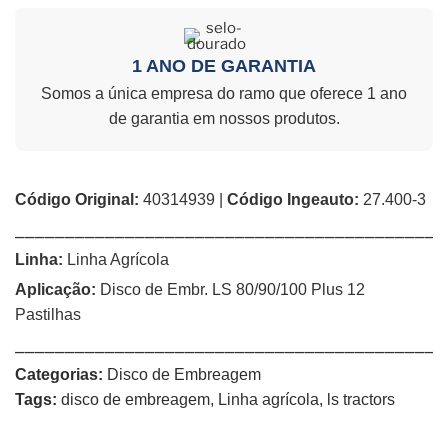
1 ANO DE GARANTIA
Somos a única empresa do ramo que oferece 1 ano
de garantia em nossos produtos.
Código Original:
40314939 |
Código Ingeauto:
27.400-3
⎯⎯⎯⎯⎯⎯⎯⎯⎯⎯⎯⎯⎯⎯⎯⎯⎯⎯⎯⎯⎯⎯⎯⎯⎯⎯⎯⎯⎯⎯⎯⎯⎯⎯⎯⎯⎯⎯⎯⎯⎯⎯⎯
Linha:
Linha Agrícola
Aplicação:
Disco de Embr. LS 80/90/100 Plus 12
Pastilhas
⎯⎯⎯⎯⎯⎯⎯⎯⎯⎯⎯⎯⎯⎯⎯⎯⎯⎯⎯⎯⎯⎯⎯⎯⎯⎯⎯⎯⎯⎯⎯⎯⎯⎯⎯⎯⎯⎯⎯⎯⎯⎯⎯
Categorias:
Disco de Embreagem
Tags:
disco de embreagem
,
Linha agrícola
,
ls tractors