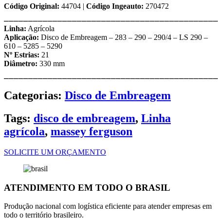
Código Original:
44704 |
Código Ingeauto:
270472
⎯⎯⎯⎯⎯⎯⎯⎯⎯⎯⎯⎯⎯⎯⎯⎯⎯⎯⎯⎯⎯⎯⎯⎯⎯⎯⎯⎯⎯⎯⎯⎯⎯⎯⎯⎯⎯⎯⎯⎯⎯⎯⎯⎯
Linha:
Agrícola
Aplicação:
Disco de Embreagem – 283 – 290 – 290/4 – LS 290 –
610 – 5285 – 5290
Nº Estrias:
21
Diâmetro:
330 mm
⎯⎯⎯⎯⎯⎯⎯⎯⎯⎯⎯⎯⎯⎯⎯⎯⎯⎯⎯⎯⎯⎯⎯⎯⎯⎯⎯⎯⎯⎯⎯⎯⎯⎯⎯⎯⎯⎯⎯⎯⎯⎯⎯⎯
Categorias:
Disco de Embreagem
Tags:
disco de embreagem
,
Linha
agrícola
,
massey ferguson
SOLICITE UM ORÇAMENTO
ATENDIMENTO EM TODO O BRASIL
Produção nacional com logística eficiente para atender empresas em
todo o território brasileiro.