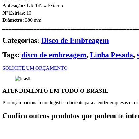
Aplicação:
T/R 142 – Externo
Nº Estrias:
10
Diâmetro:
380 mm
⎯⎯⎯⎯⎯⎯⎯⎯⎯⎯⎯⎯⎯⎯⎯⎯⎯⎯⎯⎯⎯⎯⎯⎯⎯⎯⎯⎯⎯⎯⎯⎯⎯⎯⎯⎯⎯⎯⎯⎯⎯⎯⎯⎯
Categorias:
Disco de Embreagem
Tags:
disco de embreagem
,
Linha Pesada
,
SOLICITE UM ORÇAMENTO
ATENDIMENTO EM TODO O BRASIL
Produção nacional com logística eficiente para atender empresas em tod
Confira outros produtos que podem te inte