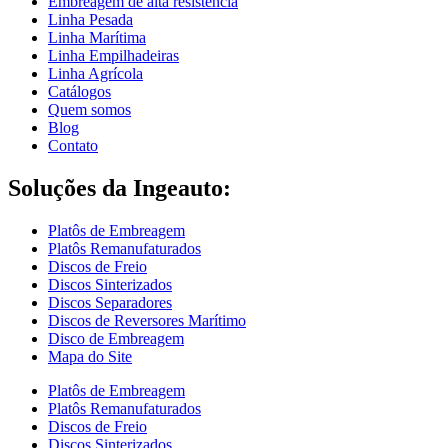
Embreagem de alta resistência
Linha Pesada
Linha Marítima
Linha Empilhadeiras
Linha Agrícola
Catálogos
Quem somos
Blog
Contato
Soluções da Ingeauto:
Platôs de Embreagem
Platôs Remanufaturados
Discos de Freio
Discos Sinterizados
Discos Separadores
Discos de Reversores Marítimo
Disco de Embreagem
Mapa do Site
Platôs de Embreagem
Platôs Remanufaturados
Discos de Freio
Discos Sinterizados