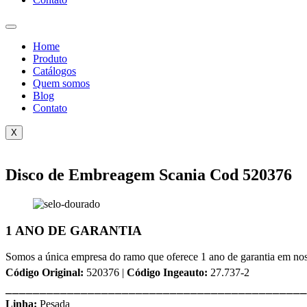
Home
Produto
Catálogos
Quem somos
Blog
Contato
X
Disco de Embreagem Scania Cod 520376
1 ANO DE GARANTIA
Somos a única empresa do ramo que oferece 1 ano de garantia em nos
Código Original:
520376 |
Código Ingeauto:
27.737-2
⎯⎯⎯⎯⎯⎯⎯⎯⎯⎯⎯⎯⎯⎯⎯⎯⎯⎯⎯⎯⎯⎯⎯⎯⎯⎯⎯⎯⎯⎯⎯⎯⎯⎯⎯⎯⎯⎯⎯⎯⎯⎯⎯⎯
Linha:
Pesada