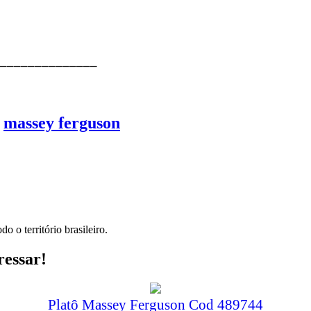
⎯⎯⎯⎯⎯⎯⎯⎯⎯⎯⎯⎯⎯⎯
,
massey ferguson
o o território brasileiro.
ressar!
Platô Massey Ferguson Cod 489744