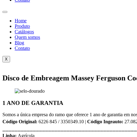
Home
Produto
Catálogos
Quem somos
Blog
Contato
X
Disco de Embreagem Massey Ferguson Co
1 ANO DE GARANTIA
Somos a única empresa do ramo que oferece 1 ano de garantia em nos
Código Original:
6226 845 / 3350349.10 |
Código Ingeauto:
27.08
⎯⎯⎯⎯⎯⎯⎯⎯⎯⎯⎯⎯⎯⎯⎯⎯⎯⎯⎯⎯⎯⎯⎯⎯⎯⎯⎯⎯⎯⎯⎯⎯⎯⎯⎯⎯⎯⎯⎯⎯⎯⎯⎯⎯
Linha:
Agrícola