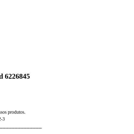
d 6226845
sos produtos.
2-3
⎯⎯⎯⎯⎯⎯⎯⎯⎯⎯⎯⎯⎯⎯