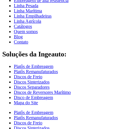
Embreagem de alta resistência
Linha Pesada
Linha Marítima
Linha Empilhadeiras
Linha Agrícola
Catálogos
Quem somos
Blog
Contato
Soluções da Ingeauto:
Platôs de Embreagem
Platôs Remanufaturados
Discos de Freio
Discos Sinterizados
Discos Separadores
Discos de Reversores Marítimo
Disco de Embreagem
Mapa do Site
Platôs de Embreagem
Platôs Remanufaturados
Discos de Freio
Discos Sinterizados