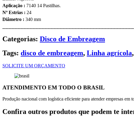
Aplicação :
7140 14 Pastilhas.
Nº Estrias :
24
Diâmetro
:
340 mm
⎯⎯⎯⎯⎯⎯⎯⎯⎯⎯⎯⎯⎯⎯⎯⎯⎯⎯⎯⎯⎯⎯⎯⎯⎯⎯⎯⎯⎯⎯⎯⎯⎯⎯⎯⎯⎯⎯⎯⎯⎯⎯⎯⎯
Categorias:
Disco de Embreagem
Tags:
disco de embreagem
,
Linha agrícola
SOLICITE UM ORÇAMENTO
ATENDIMENTO EM TODO O BRASIL
Produção nacional com logística eficiente para atender empresas em tod
Confira outros produtos que podem te inte