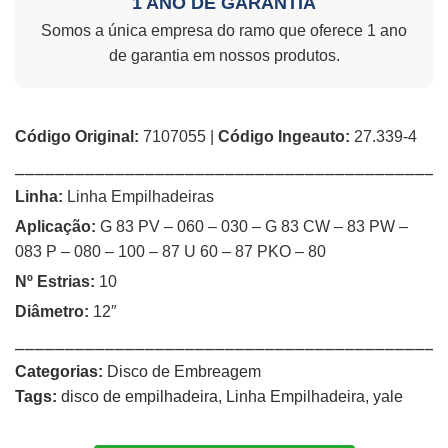
1 ANO DE GARANTIA
Somos a única empresa do ramo que oferece 1 ano
de garantia em nossos produtos.
Código Original:
7107055 |
Código Ingeauto:
27.339-4
⎯⎯⎯⎯⎯⎯⎯⎯⎯⎯⎯⎯⎯⎯⎯⎯⎯⎯⎯⎯⎯⎯⎯⎯⎯⎯⎯⎯⎯⎯⎯⎯⎯⎯⎯⎯⎯⎯⎯⎯⎯⎯⎯
Linha:
Linha Empilhadeiras
Aplicação:
G 83 PV – 060 – 030 – G 83 CW – 83 PW –
083 P – 080 – 100 – 87 U 60 – 87 PKO – 80
Nº Estrias:
10
Diâmetro:
12″
⎯⎯⎯⎯⎯⎯⎯⎯⎯⎯⎯⎯⎯⎯⎯⎯⎯⎯⎯⎯⎯⎯⎯⎯⎯⎯⎯⎯⎯⎯⎯⎯⎯⎯⎯⎯⎯⎯⎯⎯⎯⎯⎯
Categorias:
Disco de Embreagem
Tags:
disco de empilhadeira
,
Linha Empilhadeira
,
yale