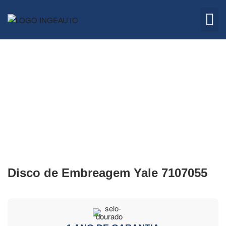
Embreagem
Quem 
Disco de Embreagem Yale 7107055