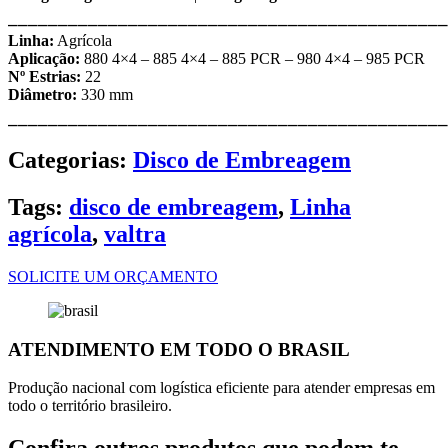
⎯⎯⎯⎯⎯⎯⎯⎯⎯⎯⎯⎯⎯⎯⎯⎯⎯⎯⎯⎯⎯⎯⎯⎯⎯⎯⎯⎯⎯⎯⎯⎯⎯⎯⎯⎯⎯⎯⎯⎯⎯⎯⎯⎯
Linha:
Agrícola
Aplicação:
880 4×4 – 885 4×4 – 885 PCR – 980 4×4 – 985 PCR
Nº Estrias:
22
Diâmetro:
330 mm
⎯⎯⎯⎯⎯⎯⎯⎯⎯⎯⎯⎯⎯⎯⎯⎯⎯⎯⎯⎯⎯⎯⎯⎯⎯⎯⎯⎯⎯⎯⎯⎯⎯⎯⎯⎯⎯⎯⎯⎯⎯⎯⎯⎯
Categorias:
Disco de Embreagem
Tags:
disco de embreagem
,
Linha
agrícola
,
valtra
SOLICITE UM ORÇAMENTO
ATENDIMENTO EM TODO O BRASIL
Produção nacional com logística eficiente para atender empresas em
todo o território brasileiro.