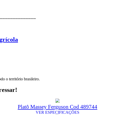
⎯⎯⎯⎯⎯⎯⎯⎯⎯⎯⎯⎯⎯⎯
grícola
o o território brasileiro.
ressar!
Platô Massey Ferguson Cod 489744
VER ESPECIFICAÇÕES