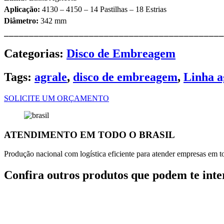
Aplicação:
4130 – 4150 – 14 Pastilhas – 18 Estrias
Diâmetro:
342 mm
⎯⎯⎯⎯⎯⎯⎯⎯⎯⎯⎯⎯⎯⎯⎯⎯⎯⎯⎯⎯⎯⎯⎯⎯⎯⎯⎯⎯⎯⎯⎯⎯⎯⎯⎯⎯⎯⎯⎯⎯⎯⎯⎯⎯
Categorias:
Disco de Embreagem
Tags:
agrale
,
disco de embreagem
,
Linha a
SOLICITE UM ORÇAMENTO
ATENDIMENTO EM TODO O BRASIL
Produção nacional com logística eficiente para atender empresas em tod
Confira outros produtos que podem te inte