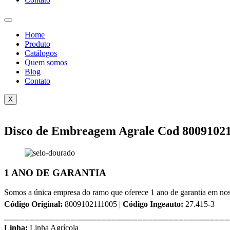
Home
Produto
Catálogos
Quem somos
Blog
Contato
X
Disco de Embreagem Agrale Cod 8009102
1 ANO DE GARANTIA
Somos a única empresa do ramo que oferece 1 ano de garantia em nos
Código Original:
8009102111005 |
Código Ingeauto:
27.415-3
⎯⎯⎯⎯⎯⎯⎯⎯⎯⎯⎯⎯⎯⎯⎯⎯⎯⎯⎯⎯⎯⎯⎯⎯⎯⎯⎯⎯⎯⎯⎯⎯⎯⎯⎯⎯⎯⎯⎯⎯⎯⎯⎯⎯
Linha:
Linha Agrícola