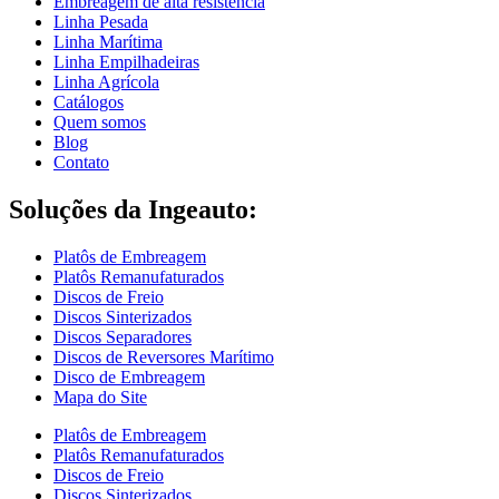
Embreagem de alta resistência
Linha Pesada
Linha Marítima
Linha Empilhadeiras
Linha Agrícola
Catálogos
Quem somos
Blog
Contato
Soluções da Ingeauto:
Platôs de Embreagem
Platôs Remanufaturados
Discos de Freio
Discos Sinterizados
Discos Separadores
Discos de Reversores Marítimo
Disco de Embreagem
Mapa do Site
Platôs de Embreagem
Platôs Remanufaturados
Discos de Freio
Discos Sinterizados