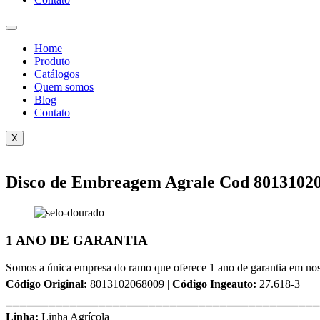
Home
Produto
Catálogos
Quem somos
Blog
Contato
X
Disco de Embreagem Agrale Cod 8013102
1 ANO DE GARANTIA
Somos a única empresa do ramo que oferece 1 ano de garantia em nos
Código Original:
8013102068009 |
Código Ingeauto:
27.618-3
⎯⎯⎯⎯⎯⎯⎯⎯⎯⎯⎯⎯⎯⎯⎯⎯⎯⎯⎯⎯⎯⎯⎯⎯⎯⎯⎯⎯⎯⎯⎯⎯⎯⎯⎯⎯⎯⎯⎯⎯⎯⎯⎯⎯
Linha:
Linha Agrícola