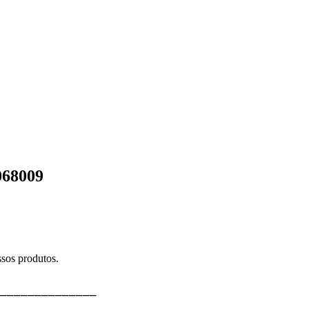
068009
sos produtos.
⎯⎯⎯⎯⎯⎯⎯⎯⎯⎯⎯⎯⎯⎯