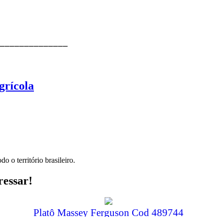
⎯⎯⎯⎯⎯⎯⎯⎯⎯⎯⎯⎯⎯⎯
grícola
o o território brasileiro.
ressar!
Platô Massey Ferguson Cod 489744