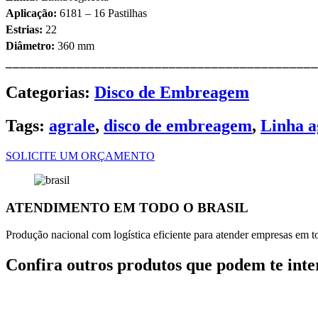
Aplicação:
6181 – 16 Pastilhas
Estrias:
22
Diâmetro:
360 mm
⎯⎯⎯⎯⎯⎯⎯⎯⎯⎯⎯⎯⎯⎯⎯⎯⎯⎯⎯⎯⎯⎯⎯⎯⎯⎯⎯⎯⎯⎯⎯⎯⎯⎯⎯⎯⎯⎯⎯⎯⎯⎯⎯⎯
Categorias:
Disco de Embreagem
Tags:
agrale
,
disco de embreagem
,
Linha a
SOLICITE UM ORÇAMENTO
ATENDIMENTO EM TODO O BRASIL
Produção nacional com logística eficiente para atender empresas em tod
Confira outros produtos que podem te inte