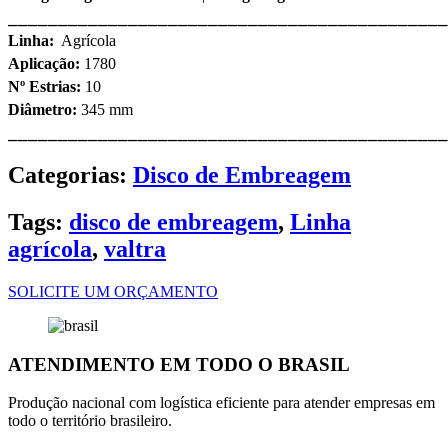
⎯⎯⎯⎯⎯⎯⎯⎯⎯⎯⎯⎯⎯⎯⎯⎯⎯⎯⎯⎯⎯⎯⎯⎯⎯⎯⎯⎯⎯⎯⎯⎯⎯⎯⎯⎯⎯⎯⎯⎯⎯⎯⎯⎯
Linha:
Agrícola
Aplicação:
1780
Nº Estrias:
10
Diâmetro:
345 mm
⎯⎯⎯⎯⎯⎯⎯⎯⎯⎯⎯⎯⎯⎯⎯⎯⎯⎯⎯⎯⎯⎯⎯⎯⎯⎯⎯⎯⎯⎯⎯⎯⎯⎯⎯⎯⎯⎯⎯⎯⎯⎯⎯⎯
Categorias:
Disco de Embreagem
Tags:
disco de embreagem
,
Linha
agrícola
,
valtra
SOLICITE UM ORÇAMENTO
ATENDIMENTO EM TODO O BRASIL
Produção nacional com logística eficiente para atender empresas em
todo o território brasileiro.