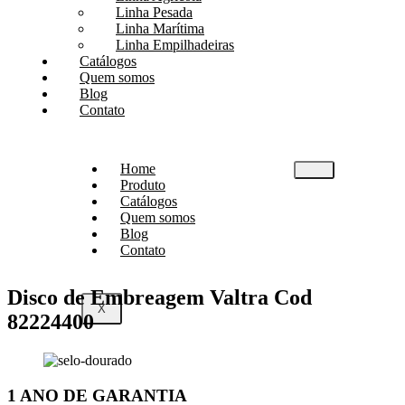
Linha Pesada
Linha Marítima
Linha Empilhadeiras
Catálogos
Quem somos
Blog
Contato
Home
Produto
Catálogos
Quem somos
Blog
Contato
Disco de Embreagem Valtra Cod
X
82224400
1 ANO DE GARANTIA