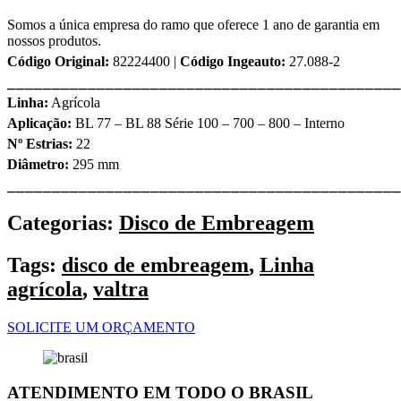
Somos a única empresa do ramo que oferece 1 ano de garantia em
nossos produtos.
Código Original:
82224400 |
Código Ingeauto:
27.088-2
⎯⎯⎯⎯⎯⎯⎯⎯⎯⎯⎯⎯⎯⎯⎯⎯⎯⎯⎯⎯⎯⎯⎯⎯⎯⎯⎯⎯⎯⎯⎯⎯⎯⎯⎯⎯⎯⎯⎯⎯⎯⎯⎯⎯
Linha:
Agrícola
Aplicação:
BL 77 – BL 88 Série 100 – 700 – 800 – Interno
Nº Estrias:
22
Diâmetro:
295 mm
⎯⎯⎯⎯⎯⎯⎯⎯⎯⎯⎯⎯⎯⎯⎯⎯⎯⎯⎯⎯⎯⎯⎯⎯⎯⎯⎯⎯⎯⎯⎯⎯⎯⎯⎯⎯⎯⎯⎯⎯⎯⎯⎯⎯
Categorias:
Disco de Embreagem
Tags:
disco de embreagem
,
Linha
agrícola
,
valtra
SOLICITE UM ORÇAMENTO
ATENDIMENTO EM TODO O BRASIL