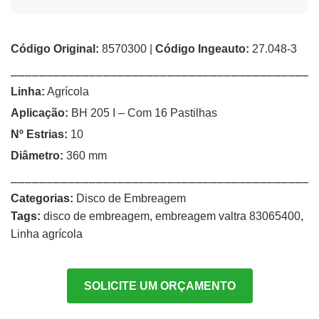
Código Original:
8570300 |
Código Ingeauto:
27.048-3
⎯⎯⎯⎯⎯⎯⎯⎯⎯⎯⎯⎯⎯⎯⎯⎯⎯⎯⎯⎯⎯⎯⎯⎯⎯⎯⎯⎯⎯⎯⎯⎯⎯⎯⎯⎯⎯⎯⎯⎯⎯⎯⎯
Linha:
Agrícola
Aplicação:
BH 205 I – Com 16 Pastilhas
Nº Estrias:
10
Diâmetro:
360 mm
⎯⎯⎯⎯⎯⎯⎯⎯⎯⎯⎯⎯⎯⎯⎯⎯⎯⎯⎯⎯⎯⎯⎯⎯⎯⎯⎯⎯⎯⎯⎯⎯⎯⎯⎯⎯⎯⎯⎯⎯⎯⎯⎯
Categorias:
Disco de Embreagem
Tags:
disco de embreagem
,
embreagem valtra 83065400
,
Linha agrícola
SOLICITE UM ORÇAMENTO