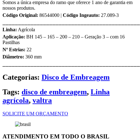
Somos a única empresa do ramo que oferece 1 ano de garantia em
nossos produtos.
Código Original:
86544000 |
Código Ingeauto:
27.089-3
⎯⎯⎯⎯⎯⎯⎯⎯⎯⎯⎯⎯⎯⎯⎯⎯⎯⎯⎯⎯⎯⎯⎯⎯⎯⎯⎯⎯⎯⎯⎯⎯⎯⎯⎯⎯⎯⎯⎯⎯⎯⎯⎯⎯
Linha:
Agrícola
Aplicação:
BH 145 – 165 – 200 – 210 – Geração 3 – com 16
Pastilhas
Nº Estrias:
22
Diâmetro:
360 mm
⎯⎯⎯⎯⎯⎯⎯⎯⎯⎯⎯⎯⎯⎯⎯⎯⎯⎯⎯⎯⎯⎯⎯⎯⎯⎯⎯⎯⎯⎯⎯⎯⎯⎯⎯⎯⎯⎯⎯⎯⎯⎯⎯⎯
Categorias:
Disco de Embreagem
Tags:
disco de embreagem
,
Linha
agrícola
,
valtra
SOLICITE UM ORÇAMENTO
ATENDIMENTO EM TODO O BRASIL