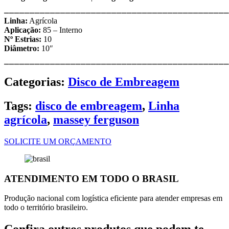
⎯⎯⎯⎯⎯⎯⎯⎯⎯⎯⎯⎯⎯⎯⎯⎯⎯⎯⎯⎯⎯⎯⎯⎯⎯⎯⎯⎯⎯⎯⎯⎯⎯⎯⎯⎯⎯⎯⎯⎯⎯⎯⎯⎯
Linha:
Agrícola
Aplicação:
85 – Interno
Nº Estrias:
10
Diâmetro:
10″
⎯⎯⎯⎯⎯⎯⎯⎯⎯⎯⎯⎯⎯⎯⎯⎯⎯⎯⎯⎯⎯⎯⎯⎯⎯⎯⎯⎯⎯⎯⎯⎯⎯⎯⎯⎯⎯⎯⎯⎯⎯⎯⎯⎯
Categorias:
Disco de Embreagem
Tags:
disco de embreagem
,
Linha
agrícola
,
massey ferguson
SOLICITE UM ORÇAMENTO
ATENDIMENTO EM TODO O BRASIL
Produção nacional com logística eficiente para atender empresas em
todo o território brasileiro.