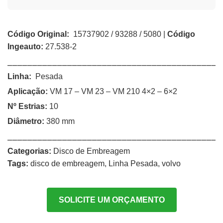
Código Original:
15737902 / 93288 / 5080 |
Código
Ingeauto:
27.538-2
⎯⎯⎯⎯⎯⎯⎯⎯⎯⎯⎯⎯⎯⎯⎯⎯⎯⎯⎯⎯⎯⎯⎯⎯⎯⎯⎯⎯⎯⎯⎯⎯⎯⎯⎯⎯⎯⎯⎯⎯⎯⎯⎯
Linha:
Pesada
Aplicação:
VM 17 – VM 23 – VM 210 4×2 – 6×2
Nº Estrias:
10
Diâmetro:
380 mm
⎯⎯⎯⎯⎯⎯⎯⎯⎯⎯⎯⎯⎯⎯⎯⎯⎯⎯⎯⎯⎯⎯⎯⎯⎯⎯⎯⎯⎯⎯⎯⎯⎯⎯⎯⎯⎯⎯⎯⎯⎯⎯⎯
Categorias:
Disco de Embreagem
Tags:
disco de embreagem
,
Linha Pesada
,
volvo
SOLICITE UM ORÇAMENTO