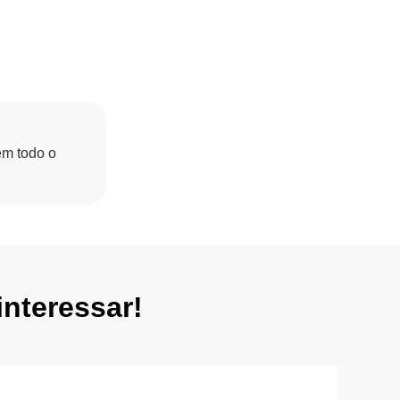
em todo o
nteressar!