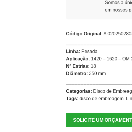
Somos a únic
em nossos p
Código Original:
A 020250280
⎯⎯⎯⎯⎯⎯⎯⎯⎯⎯⎯⎯⎯⎯⎯⎯⎯⎯⎯⎯⎯⎯
Linha:
Pesada
Aplicação:
1420 – 1620 – OM 
Nº Estrias:
18
Diâmetro:
350 mm
⎯⎯⎯⎯⎯⎯⎯⎯⎯⎯⎯⎯⎯⎯⎯⎯⎯⎯⎯⎯⎯⎯
Categorias:
Disco de Embrea
Tags:
disco de embreagem
,
Li
SOLICITE UM ORÇAMEN