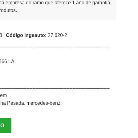
a empresa do ramo que oferece 1 ano de garantia
rodutos.
3 |
Código Ingeauto:
27.620-2
⎯⎯⎯⎯⎯⎯⎯⎯⎯⎯⎯⎯⎯⎯⎯⎯⎯⎯⎯⎯⎯⎯⎯⎯⎯⎯⎯⎯⎯⎯⎯⎯⎯⎯⎯⎯
366 LA
⎯⎯⎯⎯⎯⎯⎯⎯⎯⎯⎯⎯⎯⎯⎯⎯⎯⎯⎯⎯⎯⎯⎯⎯⎯⎯⎯⎯⎯⎯⎯⎯⎯⎯⎯⎯
gem
nha Pesada
,
mercedes-benz
TO