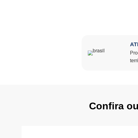
AT
Pro
terr
Confira o