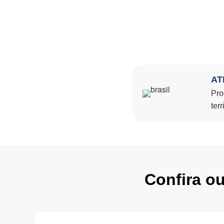
AT
Pro
terr
Confira o