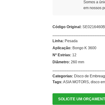
Somos a únic
em nossos p
Código Original:
SE0216460B
⎯⎯⎯⎯⎯⎯⎯⎯⎯⎯⎯⎯⎯⎯⎯⎯⎯⎯⎯⎯⎯⎯
Linha:
Pesada
Aplicação:
Bongo K 3600
Nº Estrias:
12
Diâmetro:
260 mm
⎯⎯⎯⎯⎯⎯⎯⎯⎯⎯⎯⎯⎯⎯⎯⎯⎯⎯⎯⎯⎯⎯
Categorias:
Disco de Embrea
Tags:
ASIA MOTORS
,
disco e
SOLICITE UM ORÇAMEN