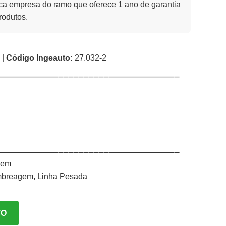
a empresa do ramo que oferece 1 ano de garantia
rodutos.
 |
Código Ingeauto:
27.032-2
⎯⎯⎯⎯⎯⎯⎯⎯⎯⎯⎯⎯⎯⎯⎯⎯⎯⎯⎯⎯⎯⎯⎯⎯⎯⎯⎯⎯⎯⎯⎯⎯⎯⎯⎯⎯
⎯⎯⎯⎯⎯⎯⎯⎯⎯⎯⎯⎯⎯⎯⎯⎯⎯⎯⎯⎯⎯⎯⎯⎯⎯⎯⎯⎯⎯⎯⎯⎯⎯⎯⎯⎯
gem
mbreagem
,
Linha Pesada
TO