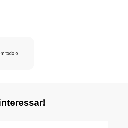
em todo o
nteressar!