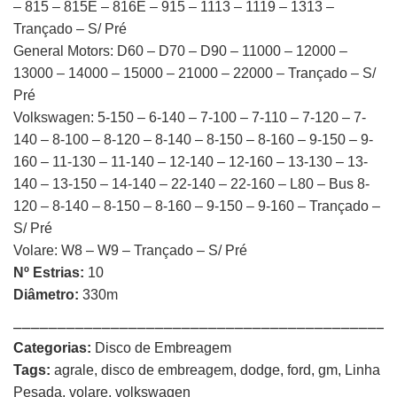
– 815 – 815E – 816E – 915 – 1113 – 1119 – 1313 –
Trançado – S/ Pré
General Motors: D60 – D70 – D90 – 11000 – 12000 –
13000 – 14000 – 15000 – 21000 – 22000 – Trançado – S/
Pré
Volkswagen: 5-150 – 6-140 – 7-100 – 7-110 – 7-120 – 7-
140 – 8-100 – 8-120 – 8-140 – 8-150 – 8-160 – 9-150 – 9-
160 – 11-130 – 11-140 – 12-140 – 12-160 – 13-130 – 13-
140 – 13-150 – 14-140 – 22-140 – 22-160 – L80 – Bus 8-
120 – 8-140 – 8-150 – 8-160 – 9-150 – 9-160 – Trançado –
S/ Pré
Volare: W8 – W9 – Trançado – S/ Pré
Nº Estrias:
10
Diâmetro:
330m
⎯⎯⎯⎯⎯⎯⎯⎯⎯⎯⎯⎯⎯⎯⎯⎯⎯⎯⎯⎯⎯⎯⎯⎯⎯⎯⎯⎯⎯⎯⎯⎯⎯⎯⎯⎯⎯⎯⎯⎯⎯⎯⎯
Categorias:
Disco de Embreagem
Tags:
agrale
,
disco de embreagem
,
dodge
,
ford
,
gm
,
Linha
Pesada
,
volare
,
volkswagen