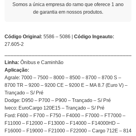
Somos a única empresa do ramo que oferece 1 ano
de garantia em nossos produtos.
Código Original:
5586 – 5086 |
Código Ingeauto:
27.605-2
⎯⎯⎯⎯⎯⎯⎯⎯⎯⎯⎯⎯⎯⎯⎯⎯⎯⎯⎯⎯⎯⎯⎯⎯⎯⎯⎯⎯⎯⎯⎯⎯⎯⎯⎯⎯⎯⎯⎯⎯⎯⎯⎯
Linha:
Ônibus e Caminhão
Aplicação:
Agrale: 7000 – 7500 – 8000 – 8500 – 8700 – 8700 S –
8700 TR – 9200 – 9200 CE – 9200 E – MA 8.7 (Euro V) –
Trançado – S/ Pré
Dodge: D950 – P700 – P900 – Trançado – S/ Pré
Iveco: EuroCargo 120E15 – Trançado – S/ Pré
Ford: F600 – F700 – F750 – F4000 – F7000 – FT7000 –
F11000 – F12000 – F13000 – F14000 – F14000HD –
F16000 – F19000 – F21000 – F22000 – Cargo 712E – 814