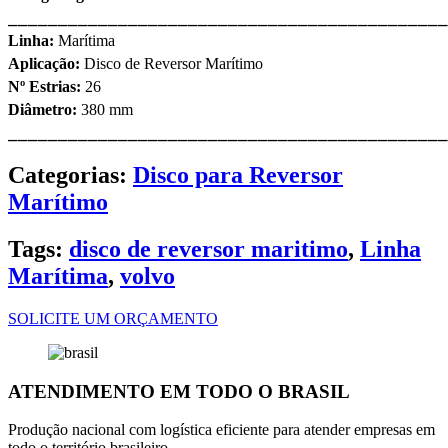
⎯⎯⎯⎯⎯⎯⎯⎯⎯⎯⎯⎯⎯⎯⎯⎯⎯⎯⎯⎯⎯⎯⎯⎯⎯⎯⎯⎯⎯⎯⎯⎯⎯⎯⎯⎯⎯⎯⎯⎯⎯⎯⎯⎯
Linha:
Marítima
Aplicação:
Disco de Reversor Marítimo
Nº Estrias:
26
Diâmetro:
380 mm
⎯⎯⎯⎯⎯⎯⎯⎯⎯⎯⎯⎯⎯⎯⎯⎯⎯⎯⎯⎯⎯⎯⎯⎯⎯⎯⎯⎯⎯⎯⎯⎯⎯⎯⎯⎯⎯⎯⎯⎯⎯⎯⎯⎯
Categorias:
Disco para Reversor
Marítimo
Tags:
disco de reversor maritimo
,
Linha
Marítima
,
volvo
SOLICITE UM ORÇAMENTO
ATENDIMENTO EM TODO O BRASIL
Produção nacional com logística eficiente para atender empresas em
todo o território brasileiro.