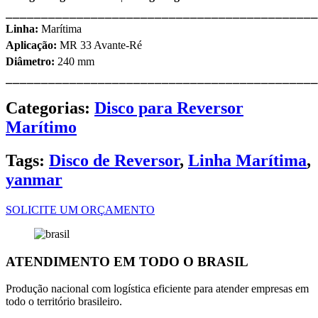
⎯⎯⎯⎯⎯⎯⎯⎯⎯⎯⎯⎯⎯⎯⎯⎯⎯⎯⎯⎯⎯⎯⎯⎯⎯⎯⎯⎯⎯⎯⎯⎯⎯⎯⎯⎯⎯⎯⎯⎯⎯⎯⎯⎯
Linha:
Marítima
Aplicação:
MR 33 Avante-Ré
Diâmetro:
240 mm
⎯⎯⎯⎯⎯⎯⎯⎯⎯⎯⎯⎯⎯⎯⎯⎯⎯⎯⎯⎯⎯⎯⎯⎯⎯⎯⎯⎯⎯⎯⎯⎯⎯⎯⎯⎯⎯⎯⎯⎯⎯⎯⎯⎯
Categorias:
Disco para Reversor
Marítimo
Tags:
Disco de Reversor
,
Linha Marítima
,
yanmar
SOLICITE UM ORÇAMENTO
ATENDIMENTO EM TODO O BRASIL
Produção nacional com logística eficiente para atender empresas em
todo o território brasileiro.