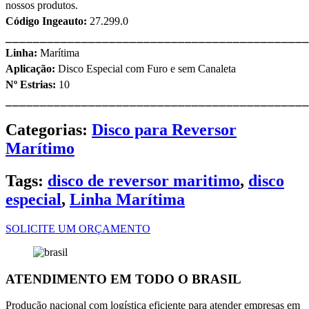
nossos produtos.
Código Ingeauto:
27.299.0
⎯⎯⎯⎯⎯⎯⎯⎯⎯⎯⎯⎯⎯⎯⎯⎯⎯⎯⎯⎯⎯⎯⎯⎯⎯⎯⎯⎯⎯⎯⎯⎯⎯⎯⎯⎯⎯⎯⎯⎯⎯⎯⎯⎯
Linha:
Marítima
Aplicação:
Disco Especial com Furo e sem Canaleta
Nº Estrias:
10
⎯⎯⎯⎯⎯⎯⎯⎯⎯⎯⎯⎯⎯⎯⎯⎯⎯⎯⎯⎯⎯⎯⎯⎯⎯⎯⎯⎯⎯⎯⎯⎯⎯⎯⎯⎯⎯⎯⎯⎯⎯⎯⎯⎯
Categorias:
Disco para Reversor
Marítimo
Tags:
disco de reversor maritimo
,
disco
especial
,
Linha Marítima
SOLICITE UM ORÇAMENTO
ATENDIMENTO EM TODO O BRASIL
Produção nacional com logística eficiente para atender empresas em