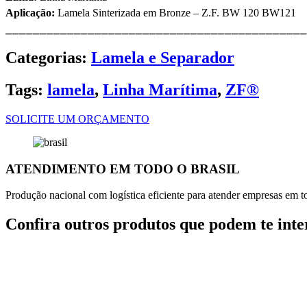
Aplicação:
Lamela Sinterizada em Bronze – Z.F. BW 120 BW121
⎯⎯⎯⎯⎯⎯⎯⎯⎯⎯⎯⎯⎯⎯⎯⎯⎯⎯⎯⎯⎯⎯⎯⎯⎯⎯⎯⎯⎯⎯⎯⎯⎯⎯⎯⎯⎯⎯⎯⎯⎯⎯⎯⎯
Categorias:
Lamela e Separador
Tags:
lamela
,
Linha Marítima
,
ZF®
SOLICITE UM ORÇAMENTO
ATENDIMENTO EM TODO O BRASIL
Produção nacional com logística eficiente para atender empresas em tod
Confira outros produtos que podem te inte