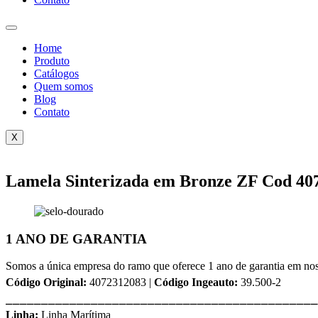
Home
Produto
Catálogos
Quem somos
Blog
Contato
X
Lamela Sinterizada em Bronze ZF Cod 40
1 ANO DE GARANTIA
Somos a única empresa do ramo que oferece 1 ano de garantia em nos
Código Original:
4072312083 |
Código Ingeauto:
39.500-2
⎯⎯⎯⎯⎯⎯⎯⎯⎯⎯⎯⎯⎯⎯⎯⎯⎯⎯⎯⎯⎯⎯⎯⎯⎯⎯⎯⎯⎯⎯⎯⎯⎯⎯⎯⎯⎯⎯⎯⎯⎯⎯⎯⎯
Linha:
Linha Marítima