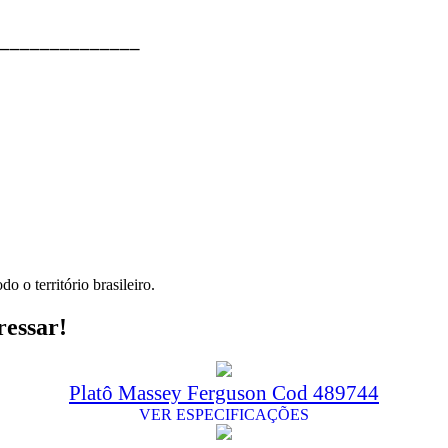
⎯⎯⎯⎯⎯⎯⎯⎯⎯⎯⎯⎯⎯⎯
o o território brasileiro.
ressar!
Platô Massey Ferguson Cod 489744
VER ESPECIFICAÇÕES