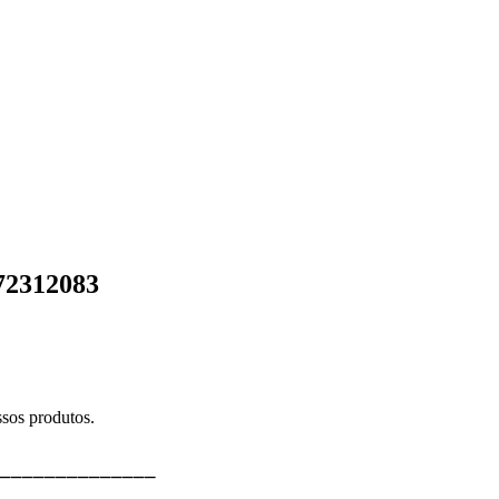
72312083
sos produtos.
⎯⎯⎯⎯⎯⎯⎯⎯⎯⎯⎯⎯⎯⎯