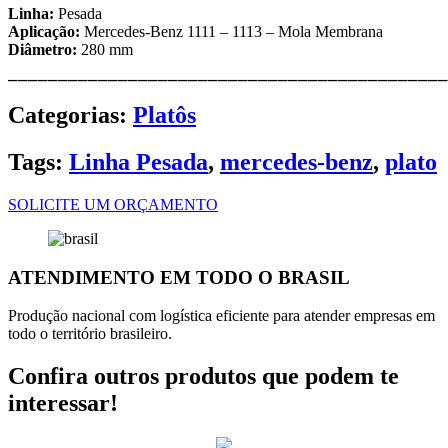
Linha:
Pesada
Aplicação:
Mercedes-Benz 1111 – 1113 – Mola Membrana
Diâmetro:
280 mm
⎯⎯⎯⎯⎯⎯⎯⎯⎯⎯⎯⎯⎯⎯⎯⎯⎯⎯⎯⎯⎯⎯⎯⎯⎯⎯⎯⎯⎯⎯⎯⎯⎯⎯⎯⎯⎯⎯⎯⎯⎯⎯⎯⎯
Categorias:
Platôs
Tags:
Linha Pesada
,
mercedes-benz
,
plato
SOLICITE UM ORÇAMENTO
ATENDIMENTO EM TODO O BRASIL
Produção nacional com logística eficiente para atender empresas em
todo o território brasileiro.
Confira outros produtos que podem te
interessar!