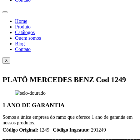
Home
Produto
Catálogos
Quem somos
Blog
Contato
X
PLATÔ MERCEDES BENZ Cod 1249
1 ANO DE GARANTIA
Somos a única empresa do ramo que oferece 1 ano de garantia em
nossos produtos.
Código Original:
1249 |
Código Ingeauto:
291249
⎯⎯⎯⎯⎯⎯⎯⎯⎯⎯⎯⎯⎯⎯⎯⎯⎯⎯⎯⎯⎯⎯⎯⎯⎯⎯⎯⎯⎯⎯⎯⎯⎯⎯⎯⎯⎯⎯⎯⎯⎯⎯⎯⎯