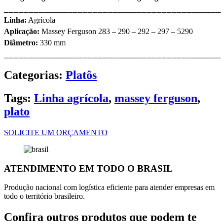
⎯⎯⎯⎯⎯⎯⎯⎯⎯⎯⎯⎯⎯⎯⎯⎯⎯⎯⎯⎯⎯⎯⎯⎯⎯⎯⎯⎯⎯⎯⎯⎯⎯⎯⎯⎯⎯⎯⎯⎯⎯⎯⎯⎯
Linha:
Agrícola
Aplicação:
Massey Ferguson 283 – 290 – 292 – 297 – 5290
Diâmetro:
330 mm
⎯⎯⎯⎯⎯⎯⎯⎯⎯⎯⎯⎯⎯⎯⎯⎯⎯⎯⎯⎯⎯⎯⎯⎯⎯⎯⎯⎯⎯⎯⎯⎯⎯⎯⎯⎯⎯⎯⎯⎯⎯⎯⎯⎯
Categorias:
Platôs
Tags:
Linha agrícola
,
massey ferguson
,
plato
SOLICITE UM ORÇAMENTO
ATENDIMENTO EM TODO O BRASIL
Produção nacional com logística eficiente para atender empresas em
todo o território brasileiro.
Confira outros produtos que podem te