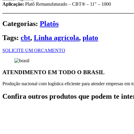
Aplicação:
Platô Remanufaturado – CBT® – 11″ – 1000
⎯⎯⎯⎯⎯⎯⎯⎯⎯⎯⎯⎯⎯⎯⎯⎯⎯⎯⎯⎯⎯⎯⎯⎯⎯⎯⎯⎯⎯⎯⎯⎯⎯⎯⎯⎯⎯⎯⎯⎯⎯⎯⎯⎯
Categorias:
Platôs
Tags:
cbt
,
Linha agrícola
,
plato
SOLICITE UM ORÇAMENTO
ATENDIMENTO EM TODO O BRASIL
Produção nacional com logística eficiente para atender empresas em tod
Confira outros produtos que podem te inte