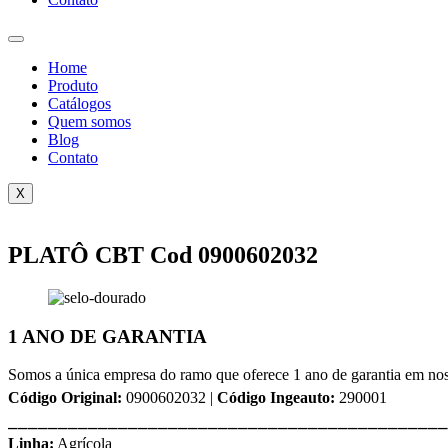
Home
Produto
Catálogos
Quem somos
Blog
Contato
X
PLATÔ CBT Cod 0900602032
1 ANO DE GARANTIA
Somos a única empresa do ramo que oferece 1 ano de garantia em nos
Código Original:
0900602032 |
Código Ingeauto:
290001
⎯⎯⎯⎯⎯⎯⎯⎯⎯⎯⎯⎯⎯⎯⎯⎯⎯⎯⎯⎯⎯⎯⎯⎯⎯⎯⎯⎯⎯⎯⎯⎯⎯⎯⎯⎯⎯⎯⎯⎯⎯⎯⎯⎯
Linha:
Agrícola