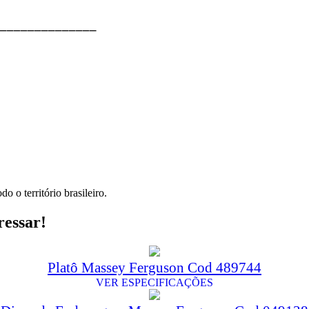
⎯⎯⎯⎯⎯⎯⎯⎯⎯⎯⎯⎯⎯⎯
o o território brasileiro.
ressar!
Platô Massey Ferguson Cod 489744
VER ESPECIFICAÇÕES