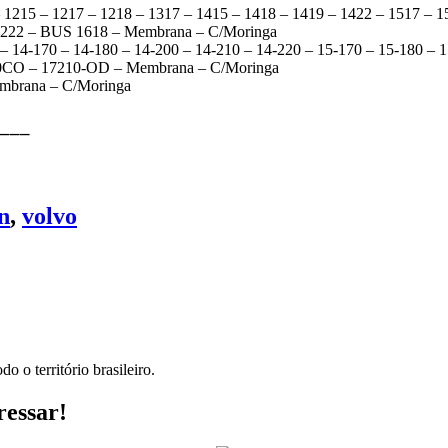
1215 – 1217 – 1218 – 1317 – 1415 – 1418 – 1419 – 1422 – 1517 – 1
– 3222 – BUS 1618 – Membrana – C/Moringa
– 14-170 – 14-180 – 14-200 – 14-210 – 14-220 – 15-170 – 15-180 – 1
210CO – 17210-OD – Membrana – C/Moringa
brana – C/Moringa
⎯⎯⎯
n
,
volvo
o o território brasileiro.
ressar!