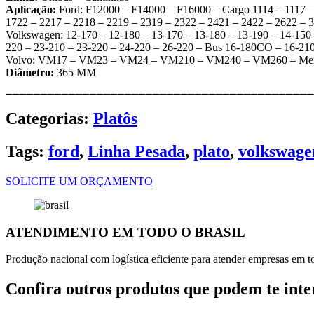
Aplicação:
Ford: F12000 – F14000 – F16000 – Cargo 1114 – 1117 – 
1722 – 2217 – 2218 – 2219 – 2319 – 2322 – 2421 – 2422 – 2622 
Volkswagen: 12-170 – 12-180 – 13-170 – 13-180 – 13-190 – 14-150 
220 – 23-210 – 23-220 – 24-220 – 26-220 – Bus 16-180CO – 16-
Volvo: VM17 – VM23 – VM24 – VM210 – VM240 – VM260 – Mem
Diâmetro:
365 MM
⎯⎯⎯⎯⎯⎯⎯⎯⎯⎯⎯⎯⎯⎯⎯⎯⎯⎯⎯⎯⎯⎯⎯⎯⎯⎯⎯⎯⎯⎯⎯⎯⎯⎯⎯⎯⎯⎯⎯⎯⎯⎯⎯⎯
Categorias:
Platôs
Tags:
ford
,
Linha Pesada
,
plato
,
volkswage
SOLICITE UM ORÇAMENTO
ATENDIMENTO EM TODO O BRASIL
Produção nacional com logística eficiente para atender empresas em tod
Confira outros produtos que podem te inte