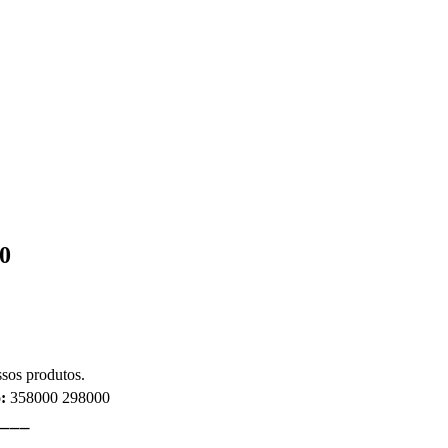
0
sos produtos.
:
358000 298000
⎯⎯⎯