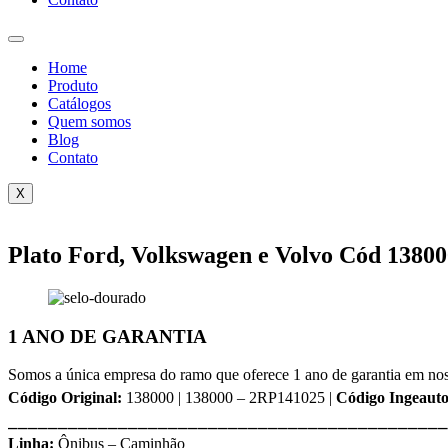
Home
Produto
Catálogos
Quem somos
Blog
Contato
X
Plato Ford, Volkswagen e Volvo Cód 13800
1 ANO DE GARANTIA
Somos a única empresa do ramo que oferece 1 ano de garantia em nos
Código Original:
138000 | 138000 – 2RP141025 |
Código Ingeauto
⎯⎯⎯⎯⎯⎯⎯⎯⎯⎯⎯⎯⎯⎯⎯⎯⎯⎯⎯⎯⎯⎯⎯⎯⎯⎯⎯⎯⎯⎯⎯⎯⎯⎯⎯⎯⎯⎯⎯⎯⎯⎯⎯⎯
Linha:
Ônibus – Caminhão