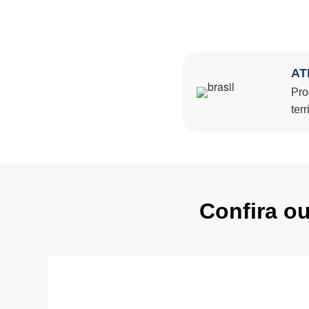
AT
Pro
terr
Confira o