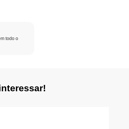
em todo o
nteressar!