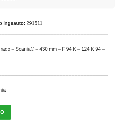
o Ingeauto:
291511
⎯⎯⎯⎯⎯⎯⎯⎯⎯⎯⎯⎯⎯⎯⎯⎯⎯⎯⎯⎯⎯⎯⎯⎯⎯⎯⎯⎯⎯⎯⎯⎯⎯⎯⎯⎯
rado – Scania® – 430 mm – F 94 K – 124 K 94 –
⎯⎯⎯⎯⎯⎯⎯⎯⎯⎯⎯⎯⎯⎯⎯⎯⎯⎯⎯⎯⎯⎯⎯⎯⎯⎯⎯⎯⎯⎯⎯⎯⎯⎯⎯⎯
nia
TO