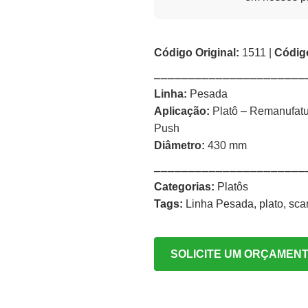
Código Original:
1511 |
Códig
⎯⎯⎯⎯⎯⎯⎯⎯⎯⎯⎯⎯⎯⎯⎯⎯⎯⎯⎯⎯⎯⎯
Linha:
Pesada
Aplicação:
Platô – Remanufatu
Push
Diâmetro:
430 mm
⎯⎯⎯⎯⎯⎯⎯⎯⎯⎯⎯⎯⎯⎯⎯⎯⎯⎯⎯⎯⎯⎯
Categorias:
Platôs
Tags:
Linha Pesada
,
plato
,
sca
SOLICITE UM ORÇAMEN