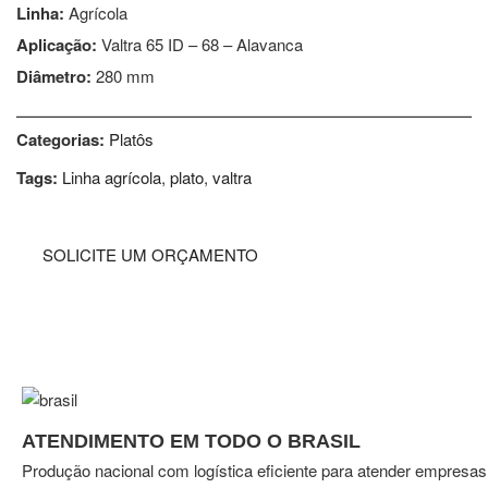
Linha:
Agrícola
Aplicação:
Valtra 65 ID – 68 – Alavanca
Diâmetro:
280 mm
⎯⎯⎯⎯⎯⎯⎯⎯⎯⎯⎯⎯⎯⎯⎯⎯⎯⎯⎯⎯⎯⎯⎯⎯⎯⎯⎯⎯⎯⎯⎯⎯⎯⎯⎯⎯⎯⎯⎯⎯⎯⎯⎯⎯⎯⎯⎯⎯
Categorias:
Platôs
Tags:
Linha agrícola
,
plato
,
valtra
SOLICITE UM ORÇAMENTO
ATENDIMENTO EM TODO O BRASIL
Produção nacional com logística eficiente para atender empresas em