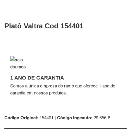
Platô Valtra Cod 154401
1 ANO DE GARANTIA
Somos a única empresa do ramo que oferece 1 ano de
garantia em nossos produtos.
Código Original:
154401 |
Código Ingeauto:
29.656-8
⎯⎯⎯⎯⎯⎯⎯⎯⎯⎯⎯⎯⎯⎯⎯⎯⎯⎯⎯⎯⎯⎯⎯⎯⎯⎯⎯⎯⎯⎯⎯⎯⎯⎯⎯⎯⎯⎯⎯⎯⎯⎯⎯⎯⎯⎯⎯⎯