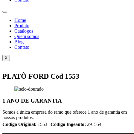
Home
Produto
Catálogos
Quem somos
Blog
Contato
X
PLATÔ FORD Cod 1553
1 ANO DE GARANTIA
Somos a única empresa do ramo que oferece 1 ano de garantia em
nossos produtos.
Código Original:
1553 |
Código Ingeauto:
291554
⎯⎯⎯⎯⎯⎯⎯⎯⎯⎯⎯⎯⎯⎯⎯⎯⎯⎯⎯⎯⎯⎯⎯⎯⎯⎯⎯⎯⎯⎯⎯⎯⎯⎯⎯⎯⎯⎯⎯⎯⎯⎯⎯⎯