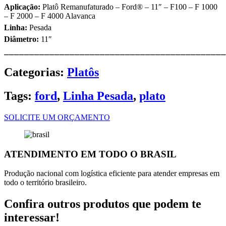
Aplicação:
Platô Remanufaturado – Ford® – 11″ – F100 – F 1000
– F 2000 – F 4000 Alavanca
Linha:
Pesada
Diâmetro:
11″
⎯⎯⎯⎯⎯⎯⎯⎯⎯⎯⎯⎯⎯⎯⎯⎯⎯⎯⎯⎯⎯⎯⎯⎯⎯⎯⎯⎯⎯⎯⎯⎯⎯⎯⎯⎯⎯⎯⎯⎯⎯⎯⎯⎯
Categorias:
Platôs
Tags:
ford
,
Linha Pesada
,
plato
SOLICITE UM ORÇAMENTO
ATENDIMENTO EM TODO O BRASIL
Produção nacional com logística eficiente para atender empresas em
todo o território brasileiro.
Confira outros produtos que podem te
interessar!