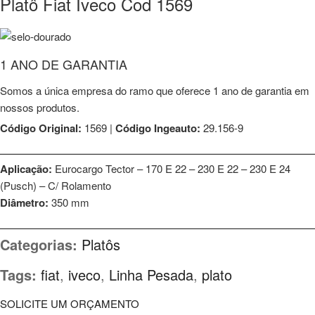
Platô Fiat Iveco Cod 1569
1 ANO DE GARANTIA
Somos a única empresa do ramo que oferece 1 ano de garantia em
nossos produtos.
Código Original:
1569 |
Código Ingeauto:
29.156-9
⎯⎯⎯⎯⎯⎯⎯⎯⎯⎯⎯⎯⎯⎯⎯⎯⎯⎯⎯⎯⎯⎯⎯⎯⎯⎯⎯⎯⎯⎯⎯⎯⎯⎯⎯⎯⎯⎯⎯⎯⎯⎯⎯⎯⎯⎯⎯⎯⎯
Aplicação:
Eurocargo Tector – 170 E 22 – 230 E 22 – 230 E 24
(Pusch) – C/ Rolamento
Diâmetro:
350 mm
⎯⎯⎯⎯⎯⎯⎯⎯⎯⎯⎯⎯⎯⎯⎯⎯⎯⎯⎯⎯⎯⎯⎯⎯⎯⎯⎯⎯⎯⎯⎯⎯⎯⎯⎯⎯⎯⎯⎯⎯⎯⎯⎯⎯⎯⎯⎯⎯⎯
Categorias:
Platôs
Tags:
fiat
,
iveco
,
Linha Pesada
,
plato
SOLICITE UM ORÇAMENTO